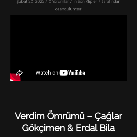
/
/
/
Şubat 20, 2025
0 Yorumlar
in
Son Klipler
tarafından
ozangulumser
Verdim Ömrümü – Çağlar
Gökçimen & Erdal Bila