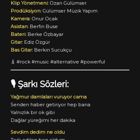
Klip Yönetmeni:
Ozan Gülümser
Prodüksiyon:
Gülümser Müzik Yapım
Kamera:
Onur Ocak
Asistan:
Berfin Buse
Bateri:
Berke Özbayar
Gitar:
Ediz Özgür
Bas Gitar:
Berkin Sucukçu
🎸 #rock #music #alternative #powerful
🎙️
Şarkı Sözleri:
Yağmur damlaları vuruyor cama
Senden haber getiriyor hep bana
Yalnızlık bir ok gibi
Dağlar yüreğimi her dakika
Sevdim dedim ne oldu
Terk edilen ben oldum