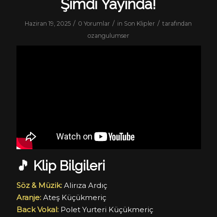
Şimdi Yayında!
/
/
/
Haziran 19, 2025
0 Yorumlar
in
Son Klipler
tarafından
ozangulumser
🎵
Klip Bilgileri
Söz & Müzik:
Alirıza Ardıç
Aranje:
Ateş Küçükmeriç
Back Vokal:
Polet Yurteri Küçükmeriç