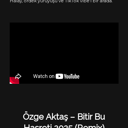
Halay, ördek yürüyüşü ve TikTok vibe’ı bir arada.
Özge Aktaş – Bitir Bu
Hasreti 2025 (Remix)