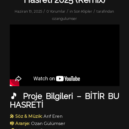
/
/
/
Haziran 19, 2025
0 Yorumlar
in
Son Klipler
tarafından
ozangulumser
🎵
Proje Bilgileri – BİTİR BU
HASRETİ
🎤 Söz & Müzik:
Arif Eren
🎼 Aranje:
Ozan Gülümser