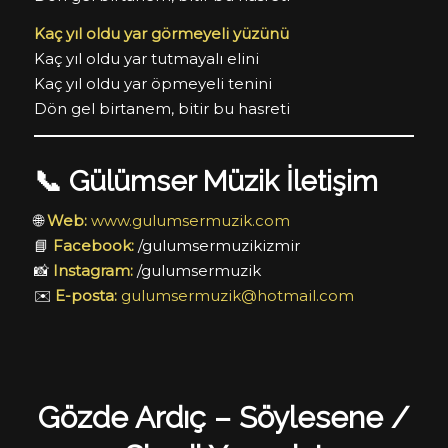
Kaç yıl oldu yar görmeyeli yüzünü
Kaç yıl oldu yar tutmayalı elini
Kaç yıl oldu yar öpmeyeli tenini
Dön gel birtanem, bitir bu hasreti
📞 Gülümser Müzik İletişim
🌐
Web:
www.gulumsermuzik.com
📘
Facebook:
/gulumsermuzikizmir
📸
Instagram:
/gulumsermuzik
✉️
E-posta:
gulumsermuzik@hotmail.com
Gözde Ardıç – Söylesene /