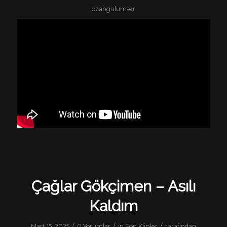
ozangulumser
Çağlar Gökçimen – Asılı
Kaldım
/
/
/
Mart 15, 2025
0 Yorumlar
in
Son Klipler
tarafından