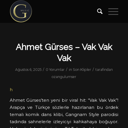
Ahmet Gürses – Vak Vak
Vak
/
/
/
Ağustos 6, 2025
0 Yorumlar
in
Son Klipler
tarafından
ozangulumser
h
Ahmet Gürses’ten yeni bir viral hit: “Vak Vak Vak”!
Arapça ve Türkçe sözlerle hazırlanan bu ördek
temalı komik dans klibi, Gangnam Style parodisi
tadında sahnelerle izleyiciyi kahkahaya boğuyor.