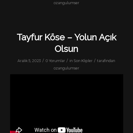
ozangulumser
Tayfur Köse – Yolun Açık
Olsun
/
/
/
Aralık 5, 2023
0 Yorumlar
in
Son Klipler
tarafından
ozangulumser