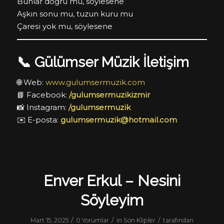
Bunlar doğru mu, söylesene
Aşkın sonu mu, tuzun kuru mu
Çaresi yok mu, söylesene
📞
Gülümser Müzik İletişim
🌐 Web:
www.gulumsermuzik.com
📘 Facebook:
/gulumsermuzikizmir
📸 Instagram:
/gulumsermuzik
✉️ E-posta:
gulumsermuzik@hotmail.com
Enver Erkul – Nesini
Söyleyim
/
/
/
Mart 15, 2025
0 Yorumlar
in
Son Klipler
tarafından