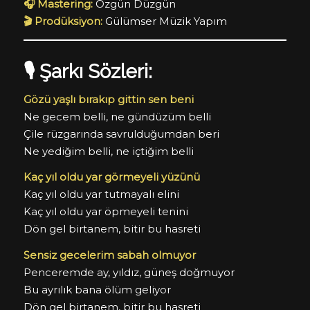
🎧 Mastering:
Özgün Düzgün
🎬 Prodüksiyon:
Gülümser Müzik Yapım
🎙️ Şarkı Sözleri:
Gözü yaşlı bırakıp gittin sen beni
Ne gecem belli, ne gündüzüm belli
Çile rüzgarında savrulduğumdan beri
Ne yediğim belli, ne içtiğim belli
Kaç yıl oldu yar görmeyeli yüzünü
Kaç yıl oldu yar tutmayalı elini
Kaç yıl oldu yar öpmeyeli tenini
Dön gel birtanem, bitir bu hasreti
Sensiz gecelerim sabah olmuyor
Penceremde ay, yıldız, güneş doğmuyor
Bu ayrılık bana ölüm geliyor
Dön gel birtanem, bitir bu hasreti